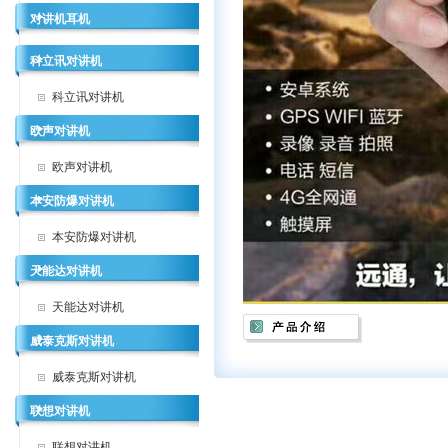
对讲机耳机
科立讯对讲机
科立讯对讲机
欧声对讲机
欧声对讲机
本安防爆对讲机
本安防爆对讲机
天能达对讲机
天能达对讲机
威泰克斯对讲机
威泰克斯对讲机
联想对讲机
联想对讲机