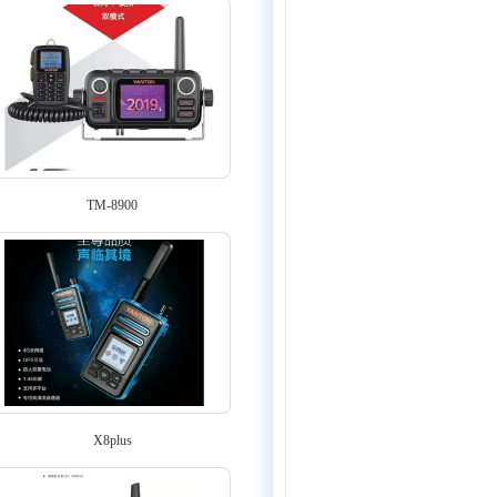
TM-8900
X8plus