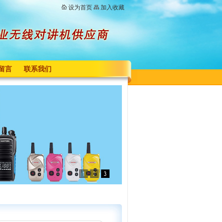
设为首页
加入收藏
留言
联系我们