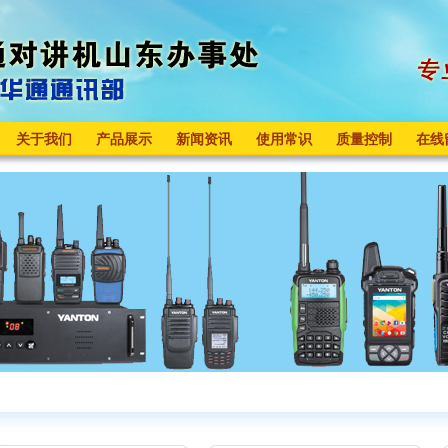
关于我们
产品展示
新闻资讯
使用常识
质量控制
在线