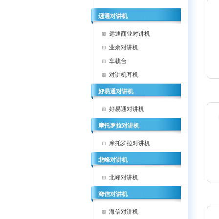
远通对讲机
远通商业对讲机
业余对讲机
车载台
对讲机耳机
好易通对讲机
好易通对讲机
摩托罗拉对讲机
摩托罗拉对讲机
北峰对讲机
北峰对讲机
海信对讲机
海信对讲机